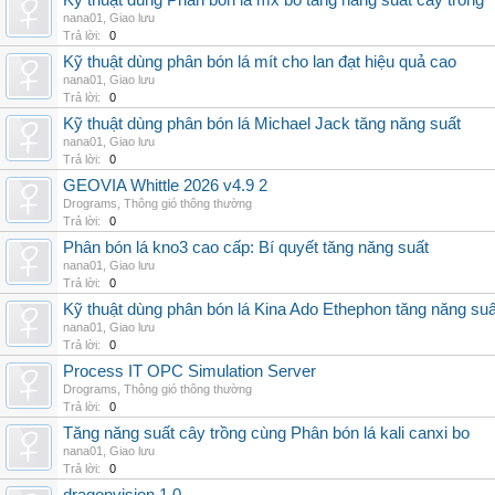
Kỹ thuật dùng Phân bón lá mx bo tăng năng suất cây trồng
nana01
,
Giao lưu
Trả lời:
0
Kỹ thuật dùng phân bón lá mít cho lan đạt hiệu quả cao
nana01
,
Giao lưu
Trả lời:
0
Kỹ thuật dùng phân bón lá Michael Jack tăng năng suất
nana01
,
Giao lưu
Trả lời:
0
GEOVIA Whittle 2026 v4.9 2
Drograms
,
Thông gió thông thường
Trả lời:
0
Phân bón lá kno3 cao cấp: Bí quyết tăng năng suất
nana01
,
Giao lưu
Trả lời:
0
Kỹ thuật dùng phân bón lá Kina Ado Ethephon tăng năng suấ
nana01
,
Giao lưu
Trả lời:
0
Process IT OPC Simulation Server
Drograms
,
Thông gió thông thường
Trả lời:
0
Tăng năng suất cây trồng cùng Phân bón lá kali canxi bo
nana01
,
Giao lưu
Trả lời:
0