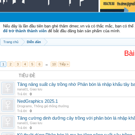
Nếu đây là lần đầu tiên bạn ghé thăm dmec.vn và có thắc mắc, bạn có th
để trở thành thành viên
để bắt đầu đăng bán sản phẩm của mình.
Trang chủ
Diễn đàn
Bài
1
2
3
4
5
6
→
10
Tiếp >
TIÊU ĐỀ
Tăng năng suất cây trồng nhờ Phân bón lá nhập khẩu tây b
nana01
,
Giao lưu
Trả lời:
0
NedGraphics 2025.1
Drograms
,
Thông gió thông thường
Trả lời:
0
Tăng cường dinh dưỡng cây trồng với phân bón lá nhập kh
nana01
,
Giao lưu
Trả lời:
0