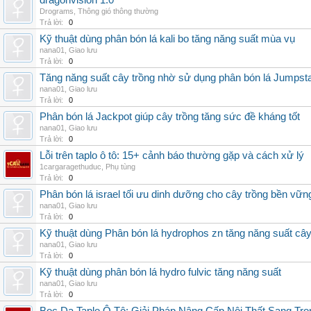
dragonvision 1.0
Drograms
,
Thông gió thông thường
Trả lời:
0
Kỹ thuật dùng phân bón lá kali bo tăng năng suất mùa vụ
nana01
,
Giao lưu
Trả lời:
0
Tăng năng suất cây trồng nhờ sử dụng phân bón lá Jumpsta
nana01
,
Giao lưu
Trả lời:
0
Phân bón lá Jackpot giúp cây trồng tăng sức đề kháng tốt
nana01
,
Giao lưu
Trả lời:
0
Lỗi trên taplo ô tô: 15+ cảnh báo thường gặp và cách xử lý
1cargaragethuduc
,
Phụ tùng
Trả lời:
0
Phân bón lá israel tối ưu dinh dưỡng cho cây trồng bền vữn
nana01
,
Giao lưu
Trả lời:
0
Kỹ thuật dùng Phân bón lá hydrophos zn tăng năng suất câ
nana01
,
Giao lưu
Trả lời:
0
Kỹ thuật dùng phân bón lá hydro fulvic tăng năng suất
nana01
,
Giao lưu
Trả lời:
0