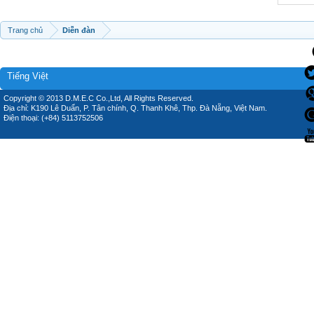
Trang chủ
Diễn đàn
Tiếng Việt
Copyright © 2013 D.M.E.C Co.,Ltd, All Rights Reserved.
Địa chỉ: K190 Lê Duẩn, P. Tân chính, Q. Thanh Khê, Thp. Đà Nẵng, Việt Nam.
Điện thoại: (+84) 5113752506