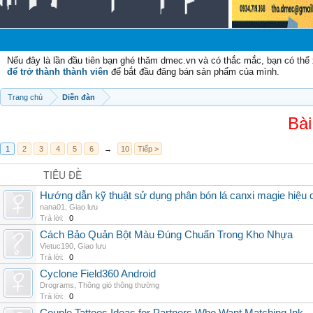
Nếu đây là lần đầu tiên bạn ghé thăm dmec.vn và có thắc mắc, bạn có th
để trở thành thành viên
để bắt đầu đăng bán sản phẩm của mình.
Trang chủ
Diễn đàn
Bài
1
2
3
4
5
6
→
10
Tiếp >
TIÊU ĐỀ
Hướng dẫn kỹ thuật sử dụng phân bón lá canxi magie hiệu 
nana01
,
Giao lưu
Trả lời:
0
Cách Bảo Quản Bột Màu Đúng Chuẩn Trong Kho Nhựa
Vietuc190
,
Giao lưu
Trả lời:
0
Cyclone Field360 Android
Drograms
,
Thông gió thông thường
Trả lời:
0