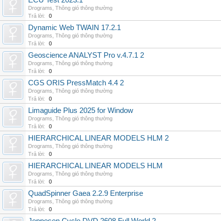
ECU Test 2023.1
Drograms
,
Thông gió thông thường
Trả lời:
0
Dynamic Web TWAIN 17.2.1
Drograms
,
Thông gió thông thường
Trả lời:
0
Geoscience ANALYST Pro v.4.7.1 2
Drograms
,
Thông gió thông thường
Trả lời:
0
CGS ORIS PressMatch 4.4 2
Drograms
,
Thông gió thông thường
Trả lời:
0
Limaguide Plus 2025 for Window
Drograms
,
Thông gió thông thường
Trả lời:
0
HIERARCHICAL LINEAR MODELS HLM 2
Drograms
,
Thông gió thông thường
Trả lời:
0
HIERARCHICAL LINEAR MODELS HLM
Drograms
,
Thông gió thông thường
Trả lời:
0
QuadSpinner Gaea 2.2.9 Enterprise
Drograms
,
Thông gió thông thường
Trả lời:
0