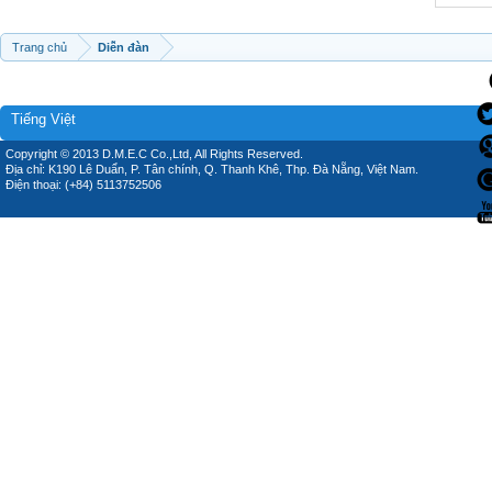
Trang chủ
Diễn đàn
Tiếng Việt
Copyright © 2013 D.M.E.C Co.,Ltd, All Rights Reserved.
Địa chỉ: K190 Lê Duẩn, P. Tân chính, Q. Thanh Khê, Thp. Đà Nẵng, Việt Nam.
Điện thoại: (+84) 5113752506