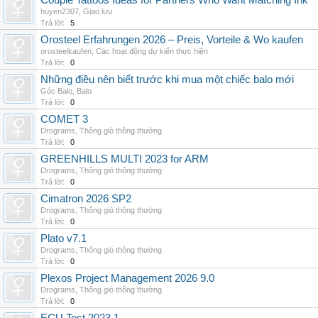
Couple Tattoos Ideas for Partners Who Want Matching Ink
huyen2307
,
Giao lưu
Trả lời:
5
Orosteel Erfahrungen 2026 – Preis, Vorteile & Wo kaufen
orosteelkaufen
,
Các hoạt động dự kiến thực hiện
Trả lời:
0
Những điều nên biết trước khi mua một chiếc balo mới
Góc Balo
,
Balo
Trả lời:
0
COMET 3
Drograms
,
Thông gió thông thường
Trả lời:
0
GREENHILLS MULTI 2023 for ARM
Drograms
,
Thông gió thông thường
Trả lời:
0
Cimatron 2026 SP2
Drograms
,
Thông gió thông thường
Trả lời:
0
Plato v7.1
Drograms
,
Thông gió thông thường
Trả lời:
0
Plexos Project Management 2026 9.0
Drograms
,
Thông gió thông thường
Trả lời:
0