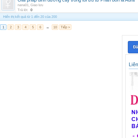
Giải pháp dinh dưỡng cây trồng tối ưu từ Phân bón lá Aura
nana01
,
Giao lưu
Trả lời:
0
Hiển thị kết quả từ 1 đến 20 của 200
1
2
3
4
5
6
→
10
Tiếp >
Đă
Liê