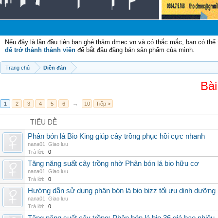
Ch
Nếu đây là lần đầu tiên bạn ghé thăm dmec.vn và có thắc mắc, bạn có th
để trở thành thành viên
để bắt đầu đăng bán sản phẩm của mình.
Trang chủ
Diễn đàn
Bài
1
2
3
4
5
6
→
10
Tiếp >
TIÊU ĐỀ
Phân bón lá Bio King giúp cây trồng phục hồi cực nhanh
nana01
,
Giao lưu
Trả lời:
0
Tăng năng suất cây trồng nhờ Phân bón lá bio hữu cơ
nana01
,
Giao lưu
Trả lời:
0
Hướng dẫn sử dụng phân bón lá bio bizz tối ưu dinh dưỡng
nana01
,
Giao lưu
Trả lời:
0