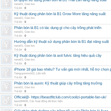
Bí quyết sử dụng phân bón lá B1 Thái Lan tăng năng suất
nana01
,
Giao lưu
Trả lời:
0
Kỹ thuật dùng phân bón lá B1 Grow More tăng năng suất
nana01
,
Giao lưu
Trả lời:
0
Phân bón lá B1 có tác dụng gì cho cây trồng phát triển
nana01
,
Giao lưu
Trả lời:
0
Hướng dẫn kỹ thuật sử dụng phân bón lá B1 đạt năng suất
nana01
,
Giao lưu
Trả lời:
0
Kỹ thuật dùng phân bón lá axit fulvic tăng hiệu quả cây
nana01
,
Giao lưu
Trả lời:
0
iPhone 18 giá bao nhiêu? Tư vấn giá mới nhất, hỗ trợ chọn
Tainguyenmxh02
,
Liên kết
Trả lời:
0
Phân bón lá auxin: Kỹ thuật giúp cây trồng tăng trưởng
nana01
,
Giao lưu
Trả lời:
0
Official@- https://beastfitclub.com/coolizi-portable-fan-uk/
tawot94605
,
Các hoạt động đã thực hiện
Trả lời:
0