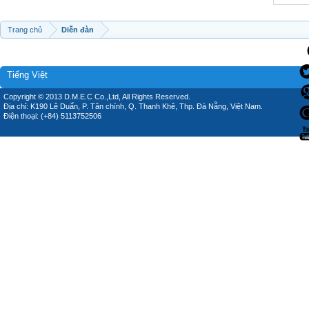
Trang chủ
Diễn đàn
Tiếng Việt
Copyright © 2013 D.M.E.C Co.,Ltd, All Rights Reserved.
Địa chỉ: K190 Lê Duẩn, P. Tân chính, Q. Thanh Khê, Thp. Đà Nẵng, Việt Nam.
Điện thoại: (+84) 5113752506