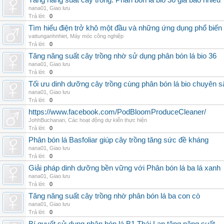
Tăng năng suất cây trồng: Phân bón lá bio 36 giá bao nhiêu
nana01
,
Giao lưu
Trả lời:
0
Tìm hiểu điện trở khô một đầu và những ứng dụng phổ biến 
vattunganhnhiet
,
Máy móc công nghiệp
Trả lời:
0
Tăng năng suất cây trồng nhờ sử dụng phân bón lá bio 36
nana01
,
Giao lưu
Trả lời:
0
Tối ưu dinh dưỡng cây trồng cùng phân bón lá bio chuyên s
nana01
,
Giao lưu
Trả lời:
0
https://www.facebook.com/PodBloomProduceCleaner/
JohhBuchanan
,
Các hoạt động dự kiến thực hiện
Trả lời:
0
Phân bón lá Basfoliar giúp cây trồng tăng sức đề kháng
nana01
,
Giao lưu
Trả lời:
0
Giải pháp dinh dưỡng bền vững với Phân bón lá ba lá xanh
nana01
,
Giao lưu
Trả lời:
0
Tăng năng suất cây trồng nhờ phân bón lá ba con cò
nana01
,
Giao lưu
Trả lời:
0