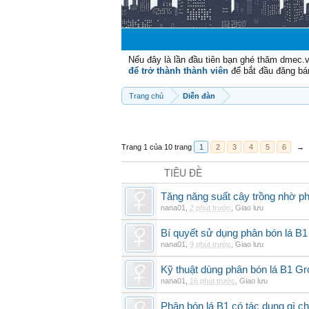
Nếu đây là lần đầu tiên bạn ghé thăm dmec.
để trở thành thành viên
để bắt đầu đăng bá
Trang chủ
Diễn đàn
Trang 1 của 10 trang
1
2
3
4
5
6
→
TIÊU ĐỀ
Tăng năng suất cây trồng nhờ ph
nana01
,
2 phút trước
,
Giao lưu
Bí quyết sử dụng phân bón lá B1
nana01
,
9 phút trước
,
Giao lưu
Kỹ thuật dùng phân bón lá B1 G
nana01
,
16 phút trước
,
Giao lưu
Phân bón lá B1 có tác dụng gì ch