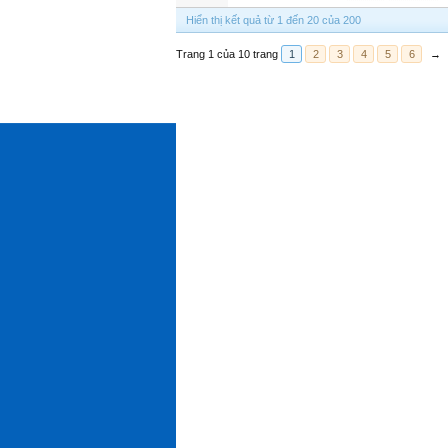
Hiển thị kết quả từ 1 đến 20 của 200
Trang 1 của 10 trang
1
2
3
4
5
6
→