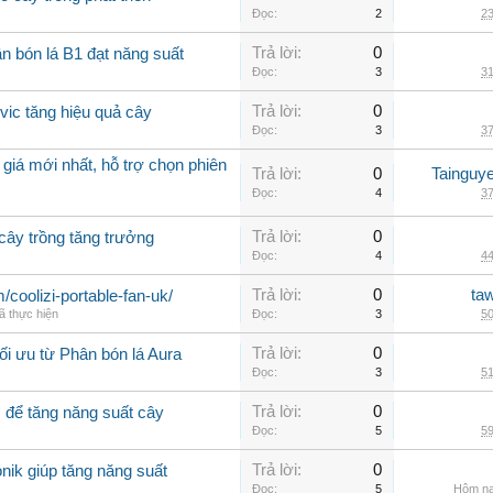
Đọc:
2
23
Trả lời:
0
n bón lá B1 đạt năng suất
Đọc:
3
31
Trả lời:
0
lvic tăng hiệu quả cây
Đọc:
3
37
giá mới nhất, hỗ trợ chọn phiên
Trả lời:
0
Tainguy
Đọc:
4
37
Trả lời:
0
 cây trồng tăng trưởng
Đọc:
4
44
Trả lời:
0
ta
m/coolizi-portable-fan-uk/
ã thực hiện
Đọc:
3
50
Trả lời:
0
ối ưu từ Phân bón lá Aura
Đọc:
3
51
Trả lời:
0
ì để tăng năng suất cây
Đọc:
5
59
Trả lời:
0
nik giúp tăng năng suất
Đọc:
5
Hôm na