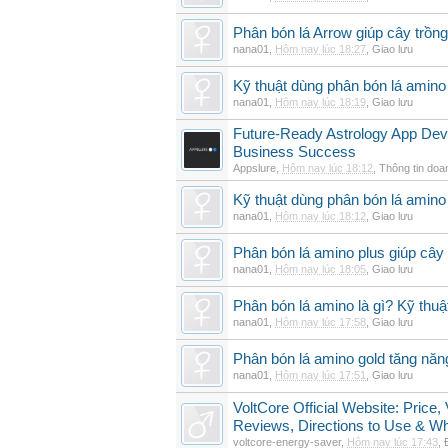
Phân bón lá Arrow giúp cây trồn
nana01
,
Hôm nay lúc 18:27
,
Giao lưu
Kỹ thuật dùng phân bón lá amino
nana01
,
Hôm nay lúc 18:19
,
Giao lưu
Future-Ready Astrology App De
Business Success
Appslure
,
Hôm nay lúc 18:12
,
Thông tin doa
Kỹ thuật dùng phân bón lá amino 
nana01
,
Hôm nay lúc 18:12
,
Giao lưu
Phân bón lá amino plus giúp cây
nana01
,
Hôm nay lúc 18:05
,
Giao lưu
Phân bón lá amino là gì? Kỹ thuậ
nana01
,
Hôm nay lúc 17:58
,
Giao lưu
Phân bón lá amino gold tăng năn
nana01
,
Hôm nay lúc 17:51
,
Giao lưu
VoltCore Official Website: Price
Reviews, Directions to Use & Wh
voltcore-energy-saver
,
Hôm nay lúc 17:43
,