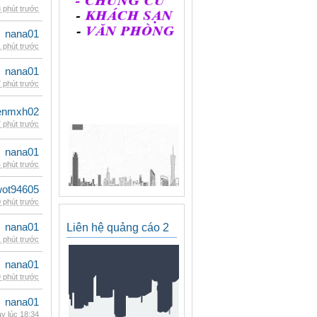
 phút trước
nana01
 phút trước
nana01
 phút trước
enmxh02
 phút trước
nana01
 phút trước
wot94605
 phút trước
nana01
Liên hệ quảng cáo 2
 phút trước
nana01
 phút trước
nana01
y lúc 18:34