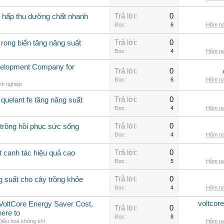
Trả lời:
0
g hấp thu dưỡng chất nhanh
Đọc:
6
Hôm na
Trả lời:
0
 rong biển tăng năng suất
Đọc:
4
Hôm na
velopment Company for
Trả lời:
0
Đọc:
6
Hôm na
nh nghiệp
Trả lời:
0
quelant fe tăng năng suất
Đọc:
4
Hôm na
Trả lời:
0
 trồng hồi phục sức sống
Đọc:
4
Hôm na
Trả lời:
0
t canh tác hiệu quả cao
Đọc:
5
Hôm na
Trả lời:
0
g suất cho cây trồng khỏe
Đọc:
4
Hôm na
voltcor
, VoltCore Energy Saver Cost,
Trả lời:
0
ere to
Đọc:
8
Điều hoà không khí
Hôm na