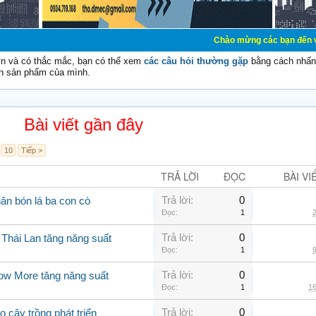
Chào mừng các bạn đến với Diễn đàn Cơ
vn và có thắc mắc, bạn có thể xem
các câu hỏi thường gặp
bằng cách nhấn 
n sản phẩm của mình.
Bài viết gần đây
10
Tiếp >
TRẢ LỜI
ĐỌC
BÀI VI
Trả lời:
0
ân bón lá ba con cò
Đọc:
1
2
Trả lời:
0
 Thái Lan tăng năng suất
Đọc:
1
9
Trả lời:
0
row More tăng năng suất
Đọc:
1
16
Trả lời:
0
o cây trồng phát triển