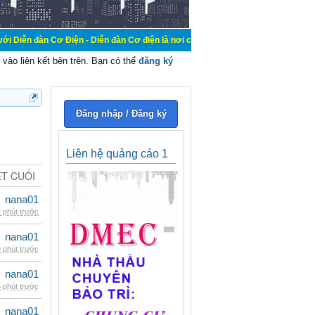
 Điện - Diễn đàn Cơ điện là nơi chia sẽ kiến thức kinh nghiệm trong lãnh vực c
vào liên kết bên trên. Bạn có thể
đăng ký
Đăng nhập / Đăng ký
Liên hệ quảng cáo 1
ẾT CUỐI
nana01
 phút trước
nana01
 phút trước
nana01
 phút trước
nana01