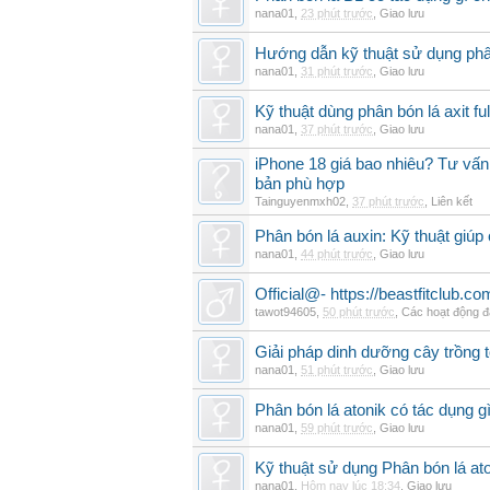
nana01
,
23 phút trước
,
Giao lưu
Hướng dẫn kỹ thuật sử dụng phâ
nana01
,
31 phút trước
,
Giao lưu
Kỹ thuật dùng phân bón lá axit fu
nana01
,
37 phút trước
,
Giao lưu
iPhone 18 giá bao nhiêu? Tư vấn 
bản phù hợp
Tainguyenmxh02
,
37 phút trước
,
Liên kết
Phân bón lá auxin: Kỹ thuật giúp
nana01
,
44 phút trước
,
Giao lưu
Official@- https://beastfitclub.co
tawot94605
,
50 phút trước
,
Các hoạt động đ
Giải pháp dinh dưỡng cây trồng t
nana01
,
51 phút trước
,
Giao lưu
Phân bón lá atonik có tác dụng g
nana01
,
59 phút trước
,
Giao lưu
Kỹ thuật sử dụng Phân bón lá ato
nana01
,
Hôm nay lúc 18:34
,
Giao lưu