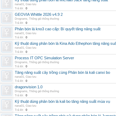
Kỹ thuật dùng phân bón lá Michael Jack tăng năng suất
nana01
,
Giao lưu
Trả lời:
0
GEOVIA Whittle 2026 v4.9 2
Drograms
,
Thông gió thông thường
Trả lời:
0
Phân bón lá kno3 cao cấp: Bí quyết tăng năng suất
nana01
,
Giao lưu
Trả lời:
0
Kỹ thuật dùng phân bón lá Kina Ado Ethephon tăng năng suấ
nana01
,
Giao lưu
Trả lời:
0
Process IT OPC Simulation Server
Drograms
,
Thông gió thông thường
Trả lời:
0
Tăng năng suất cây trồng cùng Phân bón lá kali canxi bo
nana01
,
Giao lưu
Trả lời:
0
dragonvision 1.0
Drograms
,
Thông gió thông thường
Trả lời:
0
Kỹ thuật dùng phân bón lá kali bo tăng năng suất mùa vụ
nana01
,
Giao lưu
Trả lời:
0