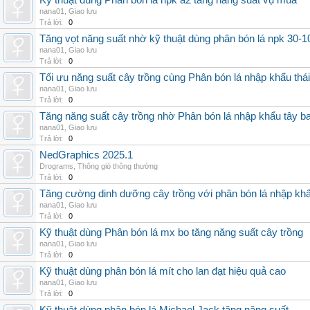
Kỹ thuật dùng Phân bón lá npk a2 tăng năng suất vụ mùa
nana01
,
Giao lưu
Trả lời:
0
Tăng vọt năng suất nhờ kỹ thuật dùng phân bón lá npk 30-1
nana01
,
Giao lưu
Trả lời:
0
Tối ưu năng suất cây trồng cùng Phân bón lá nhập khẩu thái
nana01
,
Giao lưu
Trả lời:
0
Tăng năng suất cây trồng nhờ Phân bón lá nhập khẩu tây b
nana01
,
Giao lưu
Trả lời:
0
NedGraphics 2025.1
Drograms
,
Thông gió thông thường
Trả lời:
0
Tăng cường dinh dưỡng cây trồng với phân bón lá nhập kh
nana01
,
Giao lưu
Trả lời:
0
Kỹ thuật dùng Phân bón lá mx bo tăng năng suất cây trồng
nana01
,
Giao lưu
Trả lời:
0
Kỹ thuật dùng phân bón lá mít cho lan đạt hiệu quả cao
nana01
,
Giao lưu
Trả lời:
0