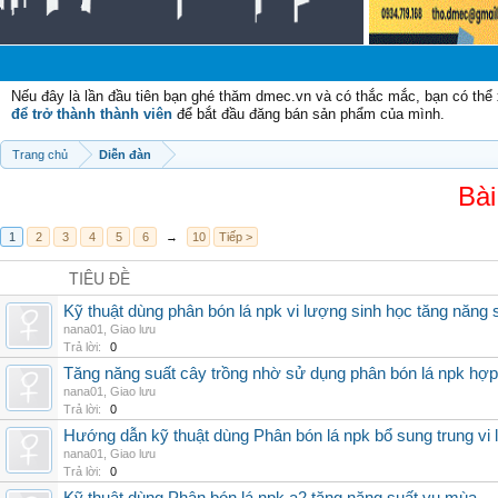
C
Nếu đây là lần đầu tiên bạn ghé thăm dmec.vn và có thắc mắc, bạn có th
để trở thành thành viên
để bắt đầu đăng bán sản phẩm của mình.
Trang chủ
Diễn đàn
Bài
1
2
3
4
5
6
→
10
Tiếp >
TIÊU ĐỀ
Kỹ thuật dùng phân bón lá npk vi lượng sinh học tăng năng 
nana01
,
Giao lưu
Trả lời:
0
Tăng năng suất cây trồng nhờ sử dụng phân bón lá npk hợp 
nana01
,
Giao lưu
Trả lời:
0
Hướng dẫn kỹ thuật dùng Phân bón lá npk bổ sung trung vi
nana01
,
Giao lưu
Trả lời:
0