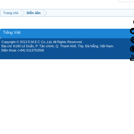
Trang chủ
Diễn đàn
Tiếng Việt
Copyright © 2013 D.M.E.C Co.,Ltd, All Rights Reserved.
Địa chỉ: K190 Lê Duẩn, P. Tân chính, Q. Thanh Khê, Thp. Đà Nẵng, Việt Nam.
Điện thoại: (+84) 5113752506