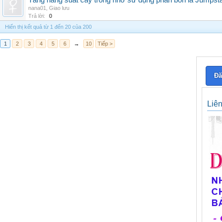
Tăng năng suất cây trồng nhờ sử dụng phân bón lá Jumpsta
nana01
,
Giao lưu
Trả lời:
0
Hiển thị kết quả từ 1 đến 20 của 200
1
2
3
4
5
6
→
10
Tiếp >
Đă
Liê